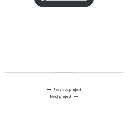
Previous
Previous project
Navegación
Next
project:
Next project
project:
de
entradas