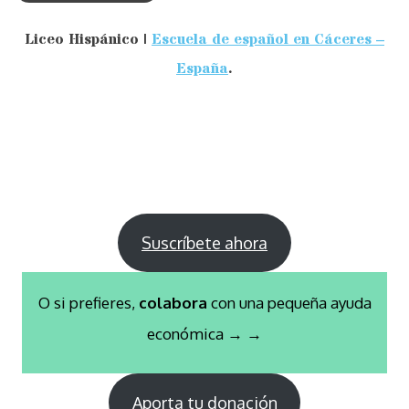
Liceo Hispánico |
Escuela de español en Cáceres –
España
.
Suscríbete ahora
O si prefieres,
colabora
con una pequeña ayuda
económica → →
Aporta tu donación