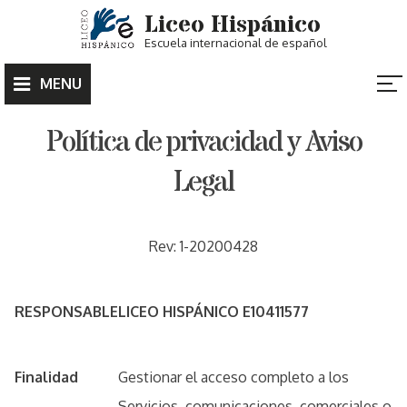
Skip
Liceo Hispánico
to
Escuela internacional de español
content
MENU
Política de privacidad y Aviso
Legal
Rev: 1-20200428
RESPONSABLE
LICEO HISPÁNICO E10411577
Finalidad
Gestionar el acceso completo a los
Servicios, comunicaciones, comerciales o