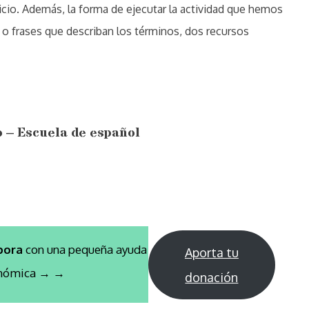
icio. Además, la forma de ejecutar la actividad que hemos
 o frases que describan los términos, dos recursos
o – Escuela de español
bora
con una pequeña ayuda
Aporta tu
nómica → →
donación