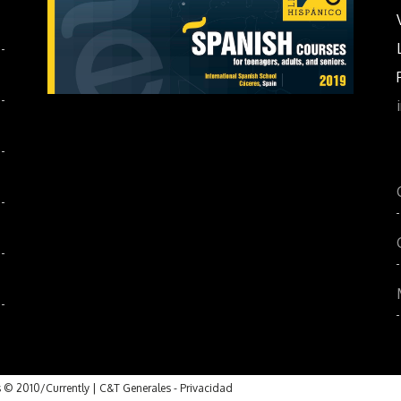
s © 2010/Currently |
C&T Generales
-
Privacidad