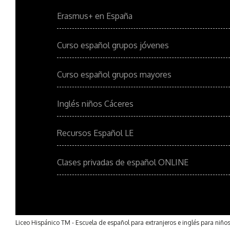
Erasmus+ en España
Curso español grupos jóvenes
Curso español grupos mayores
Inglés niños Cáceres
Recursos Español LE
Clases privadas de español ONLINE
Liceo Hispánico TM - Escuela de español para extranjeros e inglés para niño