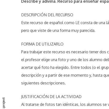
Describe y adivina. Recurso para enseñar espa
DESCRIPCIÓN DEL RECURSO
Este recurso de español como LE consta de una lám
pero que viste de una forma muy parecida.
FORMA DE UTILIZARLO
Para trabajar este recurso es necesario tener dos 
el profesor elige una foto y uno de los alumno d
acertar qué foto ha elegido. Entre todos (o el grup
descripción y a partir de ese momento y, hasta que
siguientes descripciones.
P
r
e
v
i
o
s
p
r
o
j
e
c
t
u
:
JUSTIFICACIÓN DE LA ACTIVIDAD
Al tratarse de fotos tan idénticas, los alumnos se