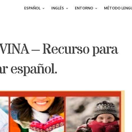
ESPAÑOL
INGLÉS
ENTORNO
MÉTODO LENGU
INA – Recurso para
r español.