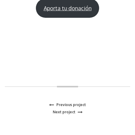
Aporta tu donación
Previous
Previous project
Navegación
Next
project:
Next project
project:
de