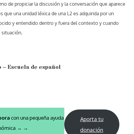
omo de propiciar la discusión y la conversación que aparece
que una unidad léxica de una L2 es adquirida por un
ocido y entendido dentro y fuera del contexto y cuando
situación.
o – Escuela de español
bora
con una pequeña ayuda
Aporta tu
nómica → →
donación