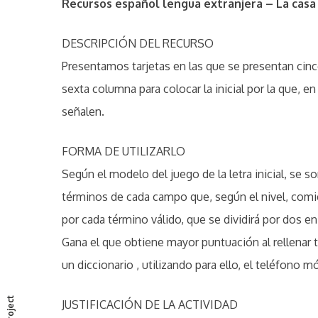
Recursos español lengua extranjera – La casa 
DESCRIPCIÓN DEL RECURSO
Presentamos tarjetas en las que se presentan cin
sexta columna para colocar la inicial por la que, 
señalen.
FORMA DE UTILIZARLO
Según el modelo del juego de la letra inicial, se so
términos de cada campo que, según el nivel, comi
por cada término válido, que se dividirá por dos 
Gana el que obtiene mayor puntuación al rellenar to
un diccionario , utilizando para ello, el teléfono mó
P
r
e
v
i
o
s
p
r
o
j
e
c
t
u
:
JUSTIFICACIÓN DE LA ACTIVIDAD