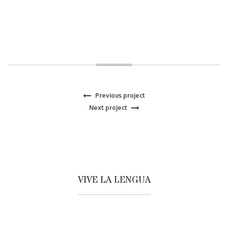
Previous
Previous project
Navegación
Next
project:
Next project
project:
de
entradas
VIVE LA LENGUA