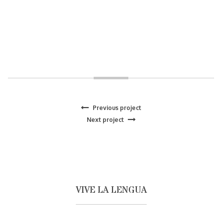
Previous
Previous project
Navegación
Next
project:
Next project
project:
de
entradas
VIVE LA LENGUA